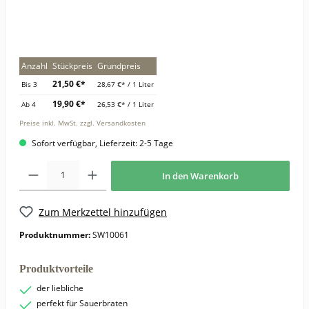
Anzahl
Stückpreis
Grundpreis
21,50 €*
Bis
3
28,67 €* / 1 Liter
19,90 €*
Ab
4
26,53 €* / 1 Liter
Preise inkl. MwSt. zzgl. Versandkosten
Sofort verfügbar, Lieferzeit: 2-5 Tage
In den Warenkorb
Zum Merkzettel hinzufügen
Produktnummer:
SW10061
Produktvorteile
der liebliche
perfekt für Sauerbraten