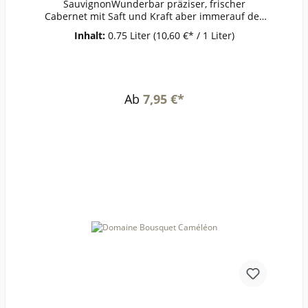
SauvignonWunderbar präziser, frischer
Cabernet mit Saft und Kraft aber immerauf der
vielschichtigen, eleganten Seite. Eindrucksvoll
Inhalt:
0.75 Liter
(10,60 €* / 1 Liter)
ohne jede Schwere zeigt sich seine Eleganz aus
der kühlen Höhenlage von 1200Metern.Passt zu
dunklem Fleisch, würziger Pilzküche,
KäseAlkohol: 14 %volRestzucker: 2,21 g/lSäure:
5,32 g/l
Ab
7,95 €*