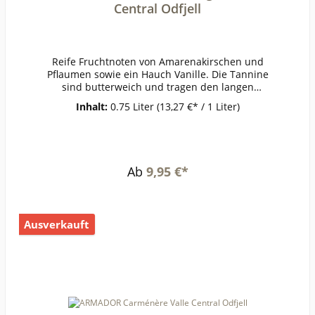
Central Odfjell
Reife Fruchtnoten von Amarenakirschen und
Pflaumen sowie ein Hauch Vanille. Die Tannine
sind butterweich und tragen den langen
Abgang, der durch Noten von Süßholz, Anis und
Inhalt:
0.75 Liter
(13,27 €* / 1 Liter)
kühler Minze an Frische gewinnt.ErzeugerOdfjell
- Padre Hurtado AnbaugebietValle
CentralRebsorteCabernet
SauvignonJahrgang2021Temperatur16-
18°Lagerzeitjetzt + 3-4
Ab
9,95 €*
JahreWeinartRotweinLandChileQualitätWeinGes
chmacktrockenPasst zuinternationaler Küche,
Ente, WildWeinanalyseKontrolle durch:CL-BIO-
001Anbauverband:Restzucker (g/l):2,4Vorh. Alko
Ausverkauft
hol (Vol%):13,7Gesamtsäure (g/l):5Schweflige Säu
re frei (mg/l):23Schweflige Säure
ges. (mg/l):74Weinstil:Holzfass