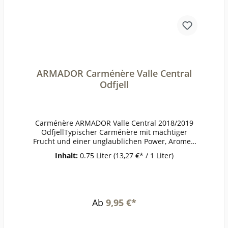
ARMADOR Carménère Valle Central
Odfjell
Carménère ARMADOR Valle Central 2018/2019
OdfjellTypischer Carménère mit mächtiger
Frucht und einer unglaublichen Power, Aromen
nach geröstetem Paprika und Kaffee, etwas
Inhalt:
0.75 Liter
(13,27 €* / 1 Liter)
Süßholz sorgt für Frische. Der Begriff vollmundig
passt selten so gut wie hier.Jahrgang nach
VerfügbarkeitPrämierungJG 2018 93/100 Punkte
James SucklingErzeugerOdfjell - Padre
Hurtado AnbaugebietValle
Ab
9,95 €*
CentralRebsorteCarmenèreJahrgang2018Temper
atur16-18°Lagerzeitjetzt + 3-4
JahreWeinartRotweinLandChileQualitätWeinGes