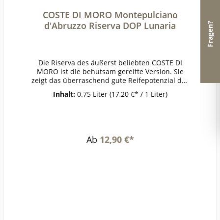
COSTE DI MORO Montepulciano
d'Abruzzo Riserva DOP Lunaria
Fragen?
Die Riserva des äußerst beliebten COSTE DI
MORO ist die behutsam gereifte Version. Sie
zeigt das überraschend gute Reifepotenzial des
Montepulciano. Dichte und Substanz, großzügig
Inhalt:
0.75 Liter
(17,20 €* / 1 Liter)
wirkende Aromen, die im positiven Sinne an
einen feinen Portwein erinnern. Spannender
Dialog zwischen Frucht und würdevoller
Reife.PrämierungJG 2015 Gold The WineHunter
Award 2022ErzeugerOlearia Orsogna -
Ab
12,90 €*
Orsogna AnbaugebietAbruzzenRebsorteMontep
ulcianoJahrgang2015Temperatur16-
18°Lagerzeitjetzt + viele
JahreWeinartRotweinLandItalienQualitätQualität
sweinGeschmacktrockenPasst zuTagliatelle mit
Wildschwein, italienischem
SchinkenWeinanalyseKontrolle durch:IT-BIO-
009Anbauverband:DemeterRestzucker (g/l):8,5Vo
rh. Alkohol (Vol%):14,6Gesamtsäure (g/l):6,4Schw