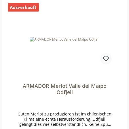
chmacktrockenPasst zugegrilltem Fleisch und
Ausverkauft
GemüseWeinanalyseKontrolle durch:CL-BIO-
001Anbauverband:Restzucker (g/l):1,9Vorh. Alko
hol (Vol%):13,8Gesamtsäure (g/l):5Schweflige Säu
re frei (mg/l):24Schweflige Säure
ges. (mg/l):63Weinstil:kräftig
ARMADOR Merlot Valle del Maipo
Odfjell
Guten Merlot zu produzieren ist im chilenischen
Klima eine echte Herausforderung, Odfjell
gelingt dies wie selbstverständlich. Keine Spur