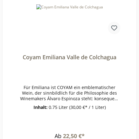
eflige Säure frei (mg/l):12Schweflige Säure
ges. (mg/l):56Weinstil:Barrique
Coyam Emiliana Valle de Colchagua
Für Emiliana ist COYAM ein emblematischer
Wein, der sinnbildlich für die Philosophie des
Winemakers Álvaro Espinoza steht: konsequent
biologisches und biodynamisches Wirtschaften
Inhalt:
0.75 Liter
(30,00 €* / 1 Liter)
im Weinberg und maximaler Terroirausdruck in
den Weinen. Straffer und eleganter Wein mit
mürben, süßlichen Tanninen. Viel reife Frucht
nach Pflaume, Cassis und Heidelbeere, würzige
Noten nach schwarzem Pfeffer, dazu Holunder
Ab
22,50 €*
und Leder. Jetzt schon ein Genuss mit Potenzial