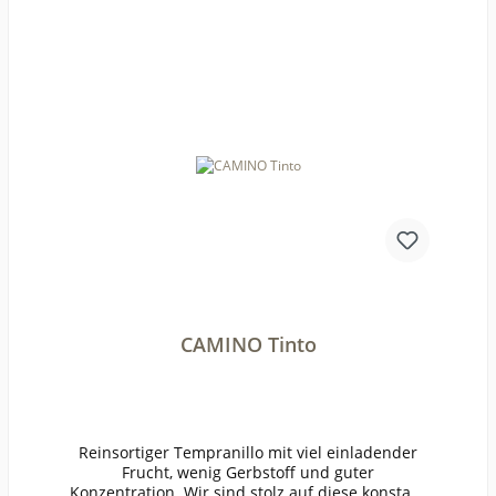
ang2021Temperatur14-16°Lagerzeitjetzt + 2-3
JahreWeinartRotweinLandItalienQualitätWeinGe
schmacklieblichPasst zukräftigen Eintöpfen,
GeschmortemWeinanalyseKontrolle durch:IT-
BIO-
009Anbauverband:DemeterRestzucker (g/l):26,5V
orh. Alkohol (Vol%):14,6Gesamtsäure (g/l):5,4Sch
weflige Säure frei (mg/l):9Schweflige Säure
ges. (mg/l):55Weinstil:ausgewogen
CAMINO Tinto
Reinsortiger Tempranillo mit viel einladender
Frucht, wenig Gerbstoff und guter
Konzentration. Wir sind stolz auf diese konstant