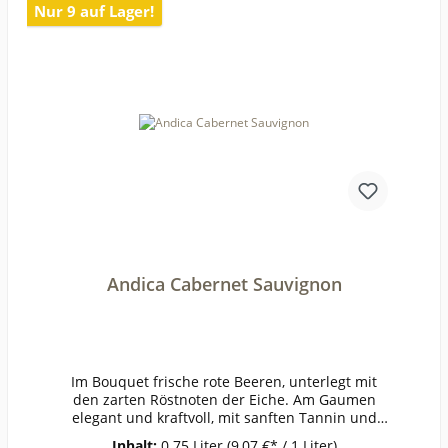
Nur 9 auf Lager!
SchafskäseWeinanalyseKontrolle durch:PT-BIO-
03Anbauverband:Restzucker (g/l):7,1Vorh. Alkoh
ol (Vol%):14Gesamtsäure (g/l):5,8Schweflige Säur
e frei (mg/l):15Schweflige Säure
ges. (mg/l):76Weinstil:ausgewogen
Andica Cabernet Sauvignon
Im Bouquet frische rote Beeren, unterlegt mit
den zarten Röstnoten der Eiche. Am Gaumen
elegant und kraftvoll, mit sanften Tannin und
feiner Balance von saftiger Frucht und Frische.
Inhalt:
0.75 Liter
(9,07 €* / 1 Liter)