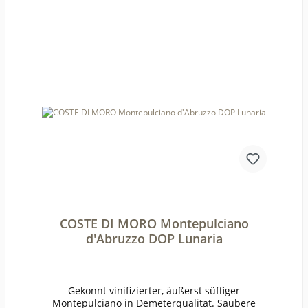
sicher gewollte Überraschung: die
Bourguignonflasche in Bordeaux.Jahrgang je
nach Verfügbarkeit.PrämierungJG 2019 Gold
MUNDUS VINI Spring Tasting
2022ErzeugerPeybonhomme/La
Grolet AnbaugebietCôtes de
BlayeRebsorteMerlot,
MalbecJahrgang2019Temperatur16-
18°Lagerzeitjetzt + 4-5
JahreWeinartRotweinLandFrankreichQualitätQua
litätsweinGeschmacktrockenPasst zugebratene
Entenbrust gefüllt mit Steinpilzen,
Provenzalischer Eintopf, Auflauf mit Enten-Confit
und Kartoffel-
PüreeWeinanalyseKontrolle durch:FR-BIO-
01Anbauverband:DemeterRestzucker (g/l):0Vorh.
Alkohol (Vol%):14,1Gesamtsäure (g/l):4,8Schwefli
ge Säure frei (mg/l):0Schweflige Säure
COSTE DI MORO Montepulciano
ges. (mg/l):62Weinstil:Holzfass
d'Abruzzo DOP Lunaria
Gekonnt vinifizierter, äußerst süffiger
Montepulciano in Demeterqualität. Saubere