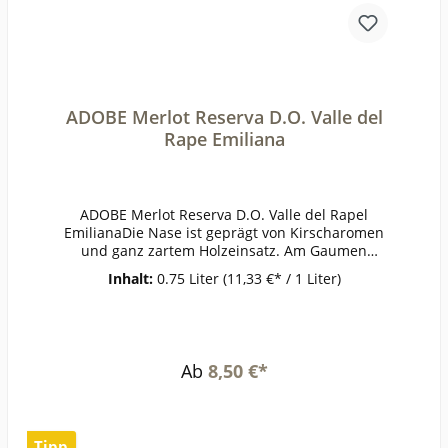
Länge REBSORTE: Cabernet
Sauvignon EMPFEHLUNG: Zu Steaks,
Pastagerichten und milden
Käsesorten.ALKOHOL: 13,5 %
Vol. GESAMTSÄURE: ca. 4,7 g/l RESTZUCKER: <
4,0 g/l GESCHMACK: Trocken
ADOBE Merlot Reserva D.O. Valle del
Rape Emiliana
ADOBE Merlot Reserva D.O. Valle del Rapel
EmilianaDie Nase ist geprägt von Kirscharomen
und ganz zartem Holzeinsatz. Am Gaumen
dominiert eine geschmeidige Fruchtigkeit nach
Inhalt:
0.75 Liter
(11,33 €* / 1 Liter)
roten Beeren. Gute Struktur mit abgerundeten
Tanninen und insgesamt eine weiche,
harmonische Textur.ErzeugerEmiliana Organic
Vineyards AnbaugebietValle del
RapelRebsorteMerlotJahrgang2019Temperatur1
Ab
8,50 €*
6-18°Lagerzeitjetzt + 2-3
JahreWeinartRotweinLandChileQualitätQualitäts
weinGeschmacktrockenPasst zuPute,
KalbsfleischWeinanalyseKontrolle durch:CL-BIO-
Tipp