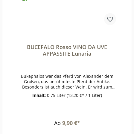
BUCEFALO Rosso VINO DA UVE
APPASSITE Lunaria
Bukephalos war das Pferd von Alexander dem
Großen, das berühmteste Pferd der Antike.
Besonders ist auch dieser Wein. Er wird zum
Teil aus getrockneten Trauben vinifiziert, dabei
Inhalt:
0.75 Liter
(13,20 €* / 1 Liter)
konzentrieren sich auch die Aromen. Dunkle
Farbe, in der Nase getrocknete Früchte und
Dörrobst, Pflaume, dezente Portweinaromatik.
Weich, warm und würzig, ein herrlicher
Begleiter an kühleren Tagen.ErzeugerOlearia
Ab
9,90 €*
Orsogna -
Orsogna AnbaugebietItalienRebsorteCuvéeJahrg