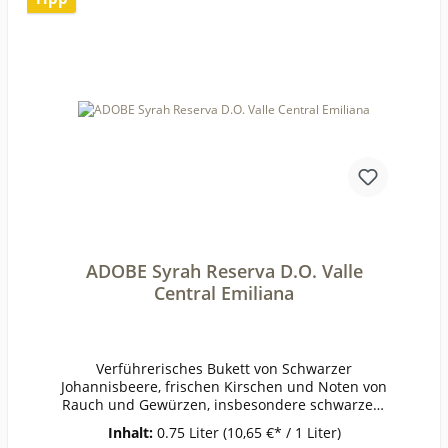
001Anbauverband:Restzucker (g/l):4,6Vorh. Alko
hol (Vol%):13,7Gesamtsäure (g/l):5Schweflige Säu
re frei (mg/l):27Schweflige Säure
ges. (mg/l):74Weinstil:kräftig
ADOBE Syrah Reserva D.O. Valle
Central Emiliana
Verführerisches Bukett von Schwarzer
Johannisbeere, frischen Kirschen und Noten von
Rauch und Gewürzen, insbesondere schwarzem
Pfeffer. Am Gaumen mundfüllende, softe
Inhalt:
0.75 Liter
(10,65 €* / 1 Liter)
Tannine, dabei eine schöne Dichte und ein lang