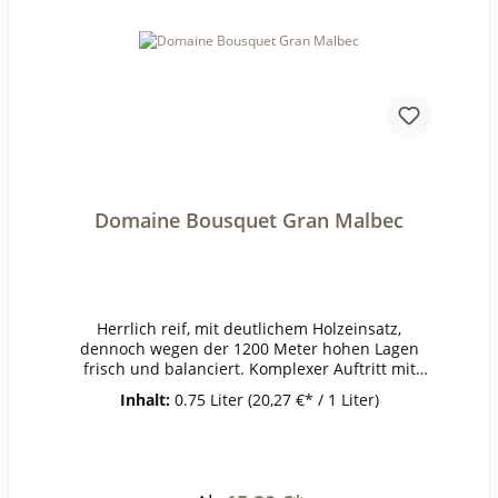
Domaine Bousquet Gran Malbec
Herrlich reif, mit deutlichem Holzeinsatz,
dennoch wegen der 1200 Meter hohen Lagen
frisch und balanciert. Komplexer Auftritt mit
Aromen von Liebstöckel bis Brombeere. Satte
Inhalt:
0.75 Liter
(20,27 €* / 1 Liter)
Früchte, dunkel und mundfüllend. Trüffel,
Pflaumen und ein wenig Nelke. Wein für ein
langes Leben. Handlese. 12 Mon. Reifezeit in
französischen Barriques.ErzeugerDomaine
BousquetAnbaugebietMendozaRebsorteMalbecJ