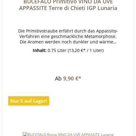
BUCEFALO Primitivo VINO DA UVE
APPASSITE Terre di Chieti IGP Lunaria
Die Primitivotraube erfährt durch das Appassito-
Verfahren eine geschmackliche Metamorphose.
Die Aromen werden noch dunkler und wärmer.
Schönes Bukett von schwarzen Kirschen, im
Inhalt:
0.75 Liter
(13,20 €* / 1 Liter)
Mund weich mit feiner Süße, erinnert an
Rumtopf und Dörrpflaumen. Sehr intensiv mit
leicht nussigem Abgang.ErzeugerOlearia
Orsogna - Orsogna AnbaugebietTerre di
ChietiRebsortePrimitivoJahrgang2022Temperatu
Ab
9,90 €*
r14-16°Lagerzeitjetzt + 2-3
JahreWeinartRotweinLandItalienQualitätLandwei
nGeschmacklieblichPasst
zuSchokoladendesserts,
Nur 5 auf Lager!
KäseWeinanalyseKontrolle durch:IT-BIO-
009Anbauverband:DemeterRestzucker (g/l):26Vo
rh. Alkohol (Vol%):14,6Gesamtsäure (g/l):6Schwefl
ige Säure frei (mg/l):10Schweflige Säure
ges. (mg/l):75Weinstil:ausgewogen