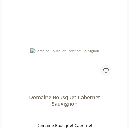
für viele weitere Jahre.PrämierungJG 2020
96/100 Tim Atkin, 96/100 Punkte Vinous by
Antonio Galloni, 94/100 Punkte Suckling, 94/100
Punkte Descorchados Wine Guide Chile, 92/100
Punkte ParkerErzeugerEmiliana Organic
Vineyards AnbaugebietValle de
ColchaguaRebsorteSyrah, Carmenere, Cabernet
SauvignonJahrgang2019Temperatur16-
18°Lagerzeitjetzt + 5-6
JahreWeinartRotweinLandChileQualitätQualitäts
weinGeschmacktrockenPasst zugegrilltes
Rindfleisch, gut gewürzter
EintopfWeinanalyseKontrolle durch:CL-BIO-
001Anbauverband:Restzucker (g/l):2,5Vorh. Alko
hol (Vol%):14,4Gesamtsäure (g/l):5,2Schweflige Sä
ure frei (mg/l):28Schweflige Säure
ges. (mg/l):88Weinstil:Barrique
Domaine Bousquet Cabernet
Sauvignon
Domaine Bousquet Cabernet