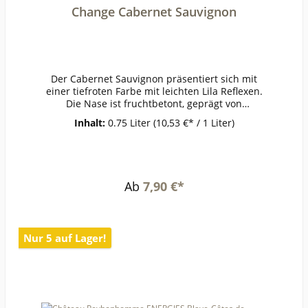
Change Cabernet Sauvignon
Der Cabernet Sauvignon präsentiert sich mit
einer tiefroten Farbe mit leichten Lila Reflexen.
Die Nase ist fruchtbetont, geprägt von
schwarzer Johannisbeere, Heidelbeere und
Inhalt:
0.75 Liter
(10,53 €* / 1 Liter)
Pflaumen. Der Abgang weist eine feine Länge
und elegante Tanninstruktur
auf.ErzeugerGerard
BertrandAnbaugebietRebsorteCabernet
SauvignonJahrgang0Temperatur18°Lagerzeitjetz
Ab
7,90 €*
t + 2
JahrWeinartRotweinLandFrankreichQualitätGesc
hmackPasst zugegrilltem
FleischWeinanalyseKontrolle durch:FR-Bio-
Nur 5 auf Lager!
01Anbauverband:Restzucker (g/l):2Vorh. Alkohol
(Vol%):13,5Gesamtsäure (g/l):Schweflige Säure
frei (mg/l):Schweflige Säure
ges. (mg/l):Weinstil:Holzfass