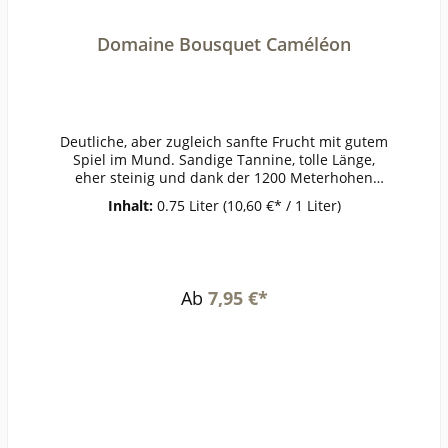
Domaine Bousquet Caméléon
Deutliche, aber zugleich sanfte Frucht mit gutem
Spiel im Mund. Sandige Tannine, tolle Länge,
eher steinig und dank der 1200 Meterhohen
Lagen kühl und frisch.ErzeugerDomaine
Inhalt:
0.75 Liter
(10,60 €* / 1 Liter)
BousquetAnbaugebietMendozaRebsorteMalbecJ
ahrgangTemperatur16-18°Lagerzeitjetzt + 2-3
JahreWeinartRotweinLandArgentinienQualitätQu
alitätsweinGeschmacktrockenPasst zuEintöpfe,
Wild,
Ab
7,95 €*
SchmorbratenWeinanalyseKontrolle durch:EU-
BIOAnbauverband:Restzucker (g/l):2,37Vorh. Alko
hol (Vol%):14,0Gesamtsäure (g/l):5,17Schweflige S
äure frei (mg/l):Schweflige Säure
ges. (mg/l):Weinstil:kräftig