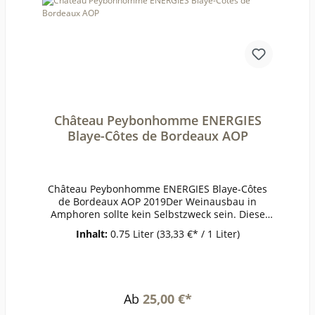
Château Peybonhomme ENERGIES
Blaye-Côtes de Bordeaux AOP
Château Peybonhomme ENERGIES Blaye-Côtes
de Bordeaux AOP 2019Der Weinausbau in
Amphoren sollte kein Selbstzweck sein. Diese
Neuinterpretation eines Bordelaiser Klassikers
Inhalt:
0.75 Liter
(33,33 €* / 1 Liter)
aus Merlot und Malbec eröffnet eine ganz neue
Dimension, ohne Bordeauxliebhaber vor den
Kopf zu stoßen. Konzentrierter, gehaltvoller und
doch fast handzahm gebändigter Stoff von 40
Jahre alten Stöcken. Die Eleganz des Weines
Ab
25,00 €*
korrespondiert mit der Ausstattung. Kleine,