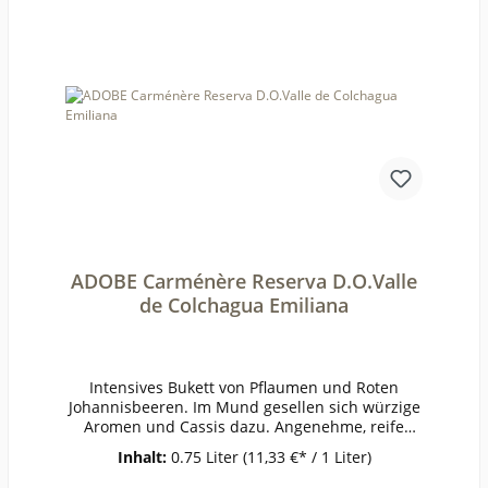
ADOBE Carménère Reserva D.O.Valle
de Colchagua Emiliana
Intensives Bukett von Pflaumen und Roten
Johannisbeeren. Im Mund gesellen sich würzige
Aromen und Cassis dazu. Angenehme, reife
Tannine, ein Wein mit guter Dichte und
Inhalt:
0.75 Liter
(11,33 €* / 1 Liter)
Struktur.ErzeugerEmiliana Organic
Vineyards AnbaugebietValle de