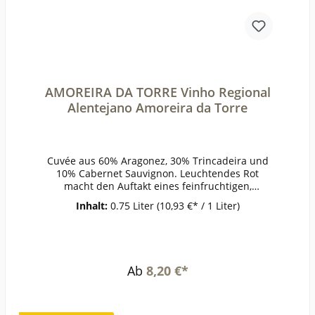
Trüffel, Bistecca alla fiorentina, gereiftem
KäseWeinanalyseKontrolle durch:IT-BIO-
007Anbauverband:Restzucker (g/l):1,7Vorh. Alko
hol (Vol%):16,2Gesamtsäure (g/l):6,2Schweflige Sä
ure frei (mg/l):25Schweflige Säure
ges. (mg/l):87Weinstil:Barrique
AMOREIRA DA TORRE Vinho Regional
Alentejano Amoreira da Torre
Cuvée aus 60% Aragonez, 30% Trincadeira und
10% Cabernet Sauvignon. Leuchtendes Rot
macht den Auftakt eines feinfruchtigen,
harmonischen Weins. Dunkle Früchte wie
Inhalt:
0.75 Liter
(10,93 €* / 1 Liter)
Backpflaumen paaren sich mit einem Hauch
feiner Gewürznoten.ErzeugerAmoreira da Torre-
Montemor AnbaugebietAlentejoRebsorteTrincad
eira, Aragonez, Cabernet
SauvignonJahrgang2020Temperatur16°Lagerzeit
Ab
8,20 €*
jetzt + 1-5
JahreWeinartRotweinLandPortugalQualitätLand
weinGeschmacktrockenPasst zuLamm,
gegrilltem