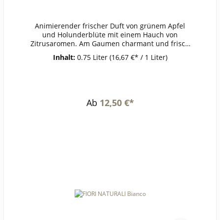
Animierender frischer Duft von grünem Apfel
und Holunderblüte mit einem Hauch von
Zitrusaromen. Am Gaumen charmant und frisch
mit einer saftigen Säure und Anklängen von
Inhalt:
0.75 Liter
(16,67 €* / 1 Liter)
reifen Südfrüchten.ErzeugerDr. Bürklin-Wolf -
Wachenheim AnbaugebietPfalzRebsorteRiesling,
Scheurebe, Sauvignon
BlancJahrgang2019Temperatur8-
10°Lagerzeitjetzt + 1-2
Ab
12,50 €*
JahreWeinartWeißweinLandDeutschlandQualität
QualitätsweinGeschmacktrockenPasst
zuraffinierten Vorspeisen, Muscheln,
SpargelWeinanalyseKontrolle durch:DE-ÖKO-
003Anbauverband:BiodyvinRestzucker (g/l):6,3Vo
rh. Alkohol (Vol%):11,8Gesamtsäure (g/l):6,3Schw
eflige Säure frei (mg/l):33Schweflige Säure
ges. (mg/l):103Weinstil:ausgewogen