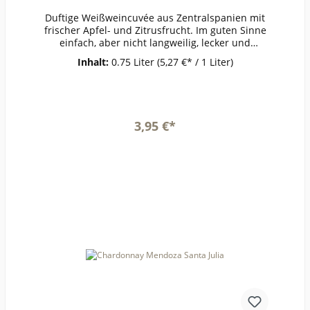
Duftige Weißweincuvée aus Zentralspanien mit
frischer Apfel- und Zitrusfrucht. Im guten Sinne
einfach, aber nicht langweilig, lecker und
elegant. Im Sommer gerne auch als Schorle
Inhalt:
0.75 Liter
(5,27 €* / 1 Liter)
erlaubt, mit ausgezeichnetem Preis-Qualitäts-
Verhältnis.ErzeugerRiegelmarke -
CAMINO AnbaugebietZentralspanienRebsorteCu
véeJahrgang2022Temperatur6-8°Lagerzeitjetzt +
1-2
3,95 €*
JahreWeinartWeißweinLandSpanienQualitätWei
nGeschmacktrockenPasst zuGemüse, Gegrilltem,
In den Warenkorb
TapasWeinanalyseKontrolle durch:ES-ECO-002-
CMAnbauverband:Restzucker (g/l):1,1Vorh. Alkoh
ol (Vol%):11,6Gesamtsäure (g/l):4,8Schweflige Säu
re frei (mg/l):41Schweflige Säure
ges. (mg/l):112Weinstil:ausgewogen