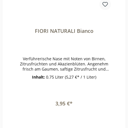
FIORI NATURALI Bianco
Verführerische Nase mit Noten von Birnen,
Zitrusfrüchten und Akazienblüten. Angenehm
frisch am Gaumen, saftige Zitrusfrucht und
Exotik, weich und vollmundig. Zu diesem Preis
Inhalt:
0.75 Liter
(5,27 €* / 1 Liter)
richtig gut und dazu auch noch hübsch
anzusehen!ErzeugerRiegelmarke - FIORI
NATURALI AnbaugebietItalienRebsorteCuvéeJahr
gang2022Temperatur6-8°Lagerzeitjetzt + 1-2
JahreWeinartWeißweinLandItalienQualitätWeinG
3,95 €*
eschmacktrockenPasst zuleichten Vorspeisen,
SalatenWeinanalyseKontrolle durch:DE-ÖKO-
In den Warenkorb
001Anbauverband:Restzucker (g/l):7,7Vorh. Alko
hol (Vol%):11,9Gesamtsäure (g/l):5,6Schweflige Sä
ure frei (mg/l):43Schweflige Säure