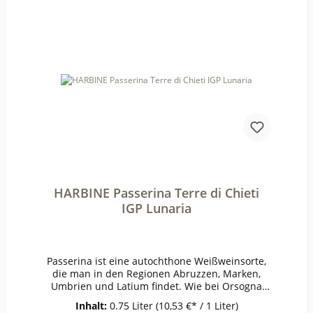
022Anbauverband:Restzucker (g/l):9,4Vorh. Alko
hol (Vol%):12,8Gesamtsäure (g/l):7Schweflige Säu
re frei (mg/l):60Schweflige Säure
ges. (mg/l):160Weinstil:ausgewogen
HARBINE Passerina Terre di Chieti
IGP Lunaria
Passerina ist eine autochthone Weißweinsorte,
die man in den Regionen Abruzzen, Marken,
Umbrien und Latium findet. Wie bei Orsogna
üblich, werden die Trauben nach der
Inhalt:
0.75 Liter
(10,53 €* / 1 Liter)
Ganztraubenpressung im Edelstahltank für etwa