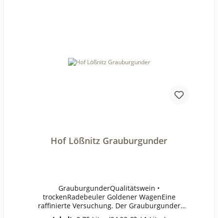
vol.Restzucker:7,0 g/lSäure:6,2 g/lFüllmenge:750
ml
Hof Lößnitz Grauburgunder
GrauburgunderQualitätswein •
trockenRadebeuler Goldener WagenEine
raffinierte Versuchung. Der Grauburgunder
überrascht mit exotischem Bukett aus Birne,