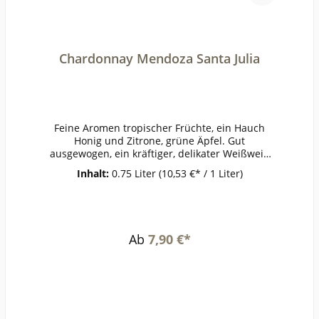
Chardonnay Mendoza Santa Julia
Feine Aromen tropischer Früchte, ein Hauch
Honig und Zitrone, grüne Äpfel. Gut
ausgewogen, ein kräftiger, delikater Weißwein
für alle Lebenslagen.ErzeugerZuccardi -
Inhalt:
0.75 Liter
(10,53 €* / 1 Liter)
Maipú AnbaugebietMendozaRebsorteChardonn
ayJahrgang2020Temperatur10°Lagerzeitjetzt + 1-
2
JahreWeinartWeißweinLandArgentinienQualität
WeinGeschmacktrockenPasst zugegrilltem
Ab
7,90 €*
Geflügel,
MeeresfrüchteWeinanalyseKontrolle durch:AR-
BIO-
135Anbauverband:Restzucker (g/l):1,8Vorh. Alko
hol (Vol%):13,4Gesamtsäure (g/l):7,3Schweflige Sä
ure frei (mg/l):30Schweflige Säure