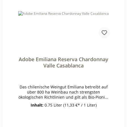
Adobe Emiliana Reserva Chardonnay
Valle Casablanca
Das chilenische Weingut Emiliana betreibt auf
über 800 ha Weinbau nach strengsten
ökologischen Richtlinien und gilt als Bio-Pionier
aus Überzeugung. Eine naturnahe Bearbeitung
Inhalt:
0.75 Liter
(11,33 €* / 1 Liter)
der Weinberge und die schonende Behandlung
der Reben stehen im Mittelpunkt. Synthetische
Pflanzenbehandlungsmittel und künstlicher
Dünger kommen bei Emiliana nicht zum Einsatz.