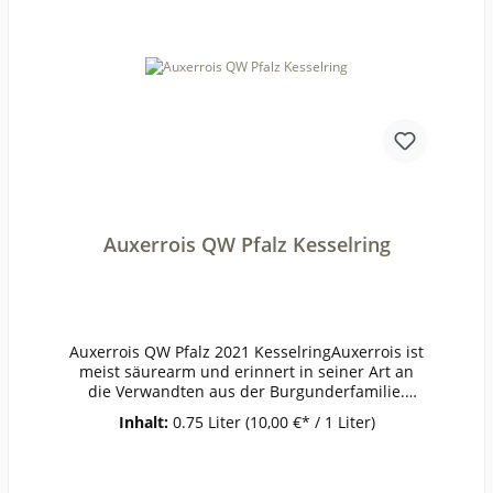
hol (Vol%):11,6Gesamtsäure (g/l):6,6Schweflige Sä
ure frei (mg/l):44Schweflige Säure
ges. (mg/l):97Weinstil:ausgewogen
Auxerrois QW Pfalz Kesselring
Auxerrois QW Pfalz 2021 KesselringAuxerrois ist
meist säurearm und erinnert in seiner Art an
die Verwandten aus der Burgunderfamilie.
Neben Anklängen von kandierten Mirabellen
Inhalt:
0.75 Liter
(10,00 €* / 1 Liter)
und Aprikosen finden sich auch kräutrige und
mineralische Noten. Wirkt mild, mit schönem
Schmelz.ErzeugerKesselring -
Ellerstadt AnbaugebietPfalzRebsorteAuxerroisJa