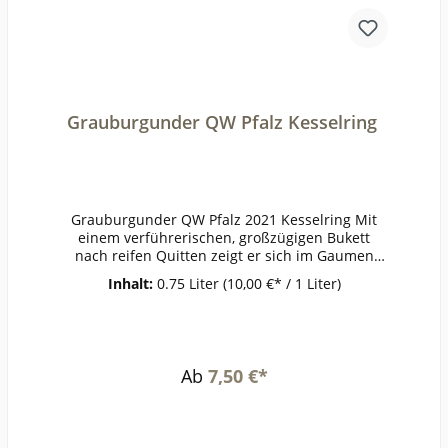
ges. (mg/l):102Weinstil:ausgewogen
Grauburgunder QW Pfalz Kesselring
Grauburgunder QW Pfalz 2021 Kesselring Mit
einem verführerischen, großzügigen Bukett
nach reifen Quitten zeigt er sich im Gaumen
gehaltvoll und dicht. Würzige, angenehm den
Inhalt:
0.75 Liter
(10,00 €* / 1 Liter)
Mund füllende Aromatik.ErzeugerKesselring -
Ellerstadt AnbaugebietPfalzRebsorteGrauburgu
nderJahrgang2021Temperatur8-10
°Lagerzeitjetzt + 1-2
JahreWeinartWeißweinLandDeutschlandQualität
Ab
7,50 €*
QualitätsweinGeschmacktrockenPasst
zukräftigen
GeflügelgerichtenWeinanalyseKontrolle durch:D
E-ÖKO-