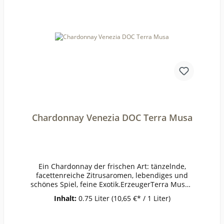
ges. (mg/l):88Weinstil:ausgewogen
Chardonnay Venezia DOC Terra Musa
Ein Chardonnay der frischen Art: tänzelnde,
facettenreiche Zitrusaromen, lebendiges und
schönes Spiel, feine Exotik.ErzeugerTerra Musa -
Pramaggiore AnbaugebietVeneziaRebsorteChard
Inhalt:
0.75 Liter
(10,65 €* / 1 Liter)
onnayJahrgang2022Temperatur6-
8°Lagerzeitjetzt + 1-2
JahreWeinartWeißweinLandItalienQualitätQualit