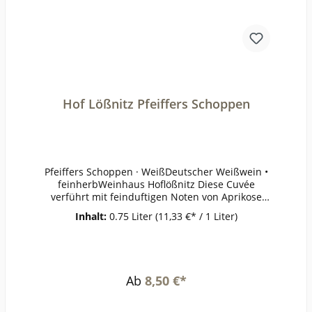
Hof Lößnitz Pfeiffers Schoppen
Pfeiffers Schoppen · WeißDeutscher Weißwein •
feinherbWeinhaus Hoflößnitz Diese Cuvée
verführt mit feinduftigen Noten von Aprikose
und Pfirsich. Eine spannende Säure kombiniert
Inhalt:
0.75 Liter
(11,33 €* / 1 Liter)
mit einer animierenden Süße macht Pfeiffers
Schoppen zu einem idealen Begleiter für jede
Gelegenheit.Wein aus ökologischem Anbau (DE-
ÖKO-022)Enthält Sulfite.Pfeiffers Schoppen ·
WeißGeschmack:feinherbAlkohol:10,5 %
Ab
8,50 €*
vol.Restzucker:22,8 g/lSäure:6,3
g/lFüllmenge:750 ml