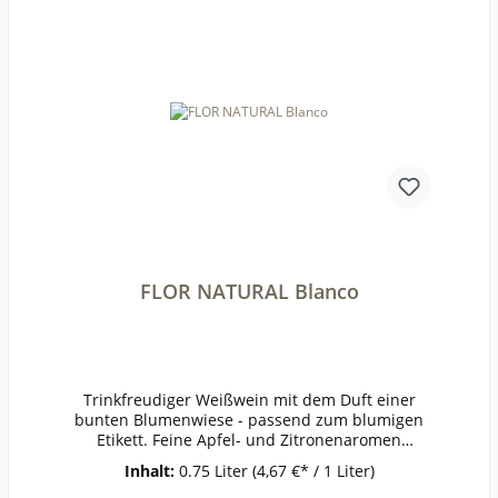
ges. (mg/l):128Weinstil:ausgewogen
FLOR NATURAL Blanco
Trinkfreudiger Weißwein mit dem Duft einer
bunten Blumenwiese - passend zum blumigen
Etikett. Feine Apfel- und Zitronenaromen
werden durch Margeriten, Bittermandeln und
Inhalt:
0.75 Liter
(4,67 €* / 1 Liter)
eine leichte Würze ergänzt. Einfach