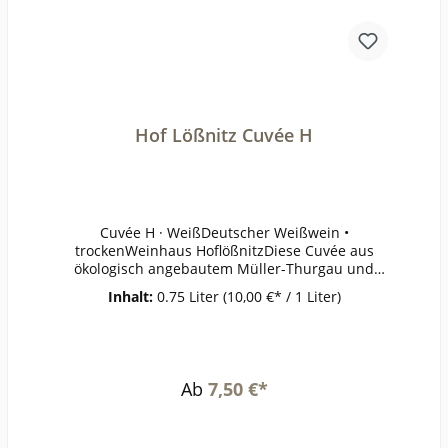
Hof Lößnitz Cuvée H
Cuvée H · WeißDeutscher Weißwein •
trockenWeinhaus HoflößnitzDiese Cuvée aus
ökologisch angebautem Müller-Thurgau und
Weißburgunder erinnert im Bukett an Quitte
Inhalt:
0.75 Liter
(10,00 €* / 1 Liter)
und Birne mit einer Spur Wassermelone. Am
Gaumen gesellt sich zu den gefälligen
Fruchtaromen eine runde, dezente Süße mit
frisch-fruchtiger Säure im Abgang hinzu.
Harmoniert mit Fisch, Käse und Kalbfleisch.Wein
Ab
7,50 €*
aus ökologischem Anbau (DE-ÖKO-022)Enthält
Sulfite.Cuvée H ·
WeißGeschmack:trockenAlkohol:11,5 %