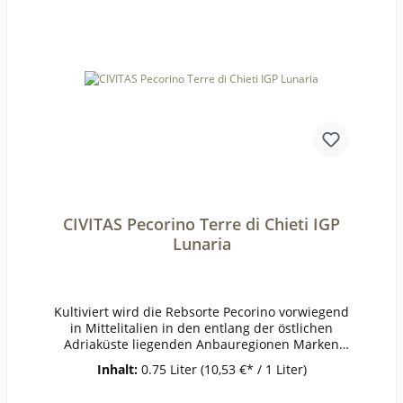
009Anbauverband:DemeterRestzucker (g/l):6,5Vo
rh. Alkohol (Vol%):12,6Gesamtsäure (g/l):5,9Schw
eflige Säure frei (mg/l):15Schweflige Säure
ges. (mg/l):81Weinstil:ausgewogen
CIVITAS Pecorino Terre di Chieti IGP
Lunaria
Kultiviert wird die Rebsorte Pecorino vorwiegend
in Mittelitalien in den entlang der östlichen
Adriaküste liegenden Anbauregionen Marken
und Abruzzen sowie in Umbrien und Latium.
Inhalt:
0.75 Liter
(10,53 €* / 1 Liter)
Italienweit war die Rebfläche auf überschaubare
213 ha Gesamtrebfläche geschrumpft. Mit der