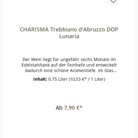
CHARISMA Trebbiano d'Abruzzo DOP
Lunaria
Der Wein liegt für ungefähr sechs Monate im
Edelstahltank auf der Feinhefe und entwickelt
dadurch eine schöne Aromentiefe. Im Glas
blassgelb, in der Nase intensive Noten von
Inhalt:
0.75 Liter
(10,53 €* / 1 Liter)
weißen Blüten und etwas Zitronat, am Gaumen
kommen Aromen von Mandarinen dazu, sehr
ausgewogen mit gut eingebundener
Säure.ErzeugerOlearia Orsogna -
Orsogna AnbaugebietAbruzzenRebsorteTrebbia
Ab
7,90 €*
noJahrgang2022Temperatur6-8°Lagerzeitjetzt +
1-2
JahreWeinartWeißweinLandItalienQualitätQualit
ätsweinGeschmacktrockenPasst
zuMeeresfrüchte, Fisch,
HuhnWeinanalyseKontrolle durch:IT-BIO-