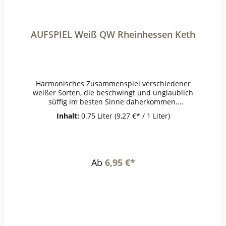
AUFSPIEL Weiß QW Rheinhessen Keth
Harmonisches Zusammenspiel verschiedener
weißer Sorten, die beschwingt und unglaublich
süffig im besten Sinne daherkommen.
Belebender Duft nach grünem Apfel, Limette mit
Inhalt:
0.75 Liter
(9,27 €* / 1 Liter)
floralen, muskatigen Nuancen. Knackig wie
frische Früchte!ErzeugerKeth -
Offstein AnbaugebietRheinhessenRebsorteWeiß
burgunder, Chardonnay, Sauvignon
BlancJahrgang2020Temperatur8°Lagerzeitjetzt +
Ab
6,95 €*
1-2
JahreWeinartWeißweinLandDeutschlandQualität
QualitätsweinGeschmacktrockenPasst zutoller
Terassenwein,
SommersalatWeinanalyseKontrolle durch:DE-
ÖKO-
022Anbauverband:Restzucker (g/l):4,9Vorh. Alko