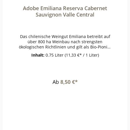
Adobe Emiliana Reserva Cabernet
Sauvignon Valle Central
Das chilenische Weingut Emiliana betreibt auf
über 800 ha Weinbau nach strengsten
ökologischen Richtlinien und gilt als Bio-Pionier
aus Überzeugung. Eine naturnahe Bearbeitung
Inhalt:
0.75 Liter
(11,33 €* / 1 Liter)
der Weinberge und die schonende Behandlung
der Reben stehen im Mittelpunkt. Synthetische
Pflanzenbehandlungsmittel und künstlicher
Dünger kommen bei Emiliana nicht zum Einsatz.
Vielmehr dreht sich alles um den Erhalt des
Ab
8,50 €*
natürlichen Gleichgewichtes zwischen Mensch
und Umwelt. Im Keller werden die Weine
sorgsam und schonend ausgebaut. Emiliana
Adobe Reserva Cabernet Sauvignon ist ein
charaktervoller und konzentrierter Rotwein mit
komplexen Aromen von roten Beeren und
Gewürzen. WEINKATEGORIE: Wein mit
geographischer
Bezeichnung LAND/ANBAUGEBIET: Chile / Valle