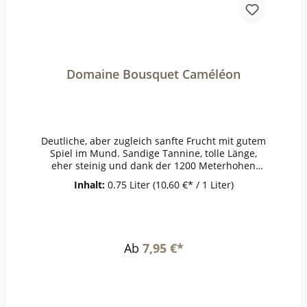
Domaine Bousquet Caméléon
Deutliche, aber zugleich sanfte Frucht mit gutem
Spiel im Mund. Sandige Tannine, tolle Länge,
eher steinig und dank der 1200 Meterhohen
Lagen kühl und frisch.ErzeugerDomaine
Inhalt:
0.75 Liter
(10,60 €* / 1 Liter)
BousquetAnbaugebietMendozaRebsorteMalbecJ
ahrgangTemperatur16-18°Lagerzeitjetzt + 2-3
JahreWeinartRotweinLandArgentinienQualitätQu
alitätsweinGeschmacktrockenPasst zuEintöpfe,
Wild,
Ab
7,95 €*
SchmorbratenWeinanalyseKontrolle durch:EU-
BIOAnbauverband:Restzucker (g/l):2,37Vorh. Alko
hol (Vol%):14,0Gesamtsäure (g/l):5,17Schweflige S
äure frei (mg/l):Schweflige Säure
ges. (mg/l):Weinstil:kräftig