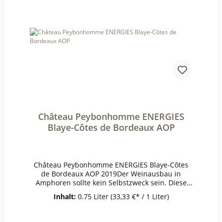
frei (mg/l):Schweflige Säure
ges. (mg/l):Weinstil:Holzfass
Château Peybonhomme ENERGIES
Blaye-Côtes de Bordeaux AOP
Château Peybonhomme ENERGIES Blaye-Côtes
de Bordeaux AOP 2019Der Weinausbau in
Amphoren sollte kein Selbstzweck sein. Diese
Neuinterpretation eines Bordelaiser Klassikers
Inhalt:
0.75 Liter
(33,33 €* / 1 Liter)
aus Merlot und Malbec eröffnet eine ganz neue
Dimension, ohne Bordeauxliebhaber vor den
Kopf zu stoßen. Konzentrierter, gehaltvoller und