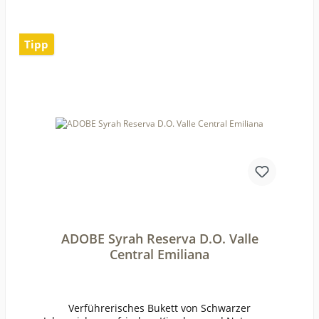
JahreWeinartRotweinLandChileQualitätQualitäts
weinGeschmacktrockenPasst zuPute,
KalbsfleischWeinanalyseKontrolle durch:CL-BIO-
Tipp
001Anbauverband:Restzucker (g/l):4,6Vorh. Alko
hol (Vol%):13,7Gesamtsäure (g/l):5Schweflige Säu
re frei (mg/l):27Schweflige Säure
ges. (mg/l):74Weinstil:kräftig
ADOBE Syrah Reserva D.O. Valle
Central Emiliana
Verführerisches Bukett von Schwarzer