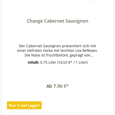
Change Cabernet Sauvignon
Der Cabernet Sauvignon präsentiert sich mit
einer tiefroten Farbe mit leichten Lila Reflexen.
Die Nase ist fruchtbetont, geprägt von
schwarzer Johannisbeere, Heidelbeere und
Inhalt:
0.75 Liter
(10,53 €* / 1 Liter)
Pflaumen. Der Abgang weist eine feine Länge
und elegante Tanninstruktur
auf.ErzeugerGerard
BertrandAnbaugebietRebsorteCabernet
SauvignonJahrgang0Temperatur18°Lagerzeitjetz
Ab
7,90 €*
t + 2
JahrWeinartRotweinLandFrankreichQualitätGesc
hmackPasst zugegrilltem
FleischWeinanalyseKontrolle durch:FR-Bio-
Nur 5 auf Lager!
01Anbauverband:Restzucker (g/l):2Vorh. Alkohol
(Vol%):13,5Gesamtsäure (g/l):Schweflige Säure