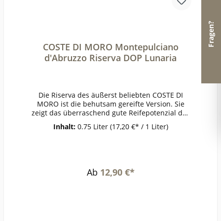
Fragen?
COSTE DI MORO Montepulciano
d'Abruzzo Riserva DOP Lunaria
Die Riserva des äußerst beliebten COSTE DI
MORO ist die behutsam gereifte Version. Sie
zeigt das überraschend gute Reifepotenzial des
Montepulciano. Dichte und Substanz, großzügig
Inhalt:
0.75 Liter
(17,20 €* / 1 Liter)
wirkende Aromen, die im positiven Sinne an
einen feinen Portwein erinnern. Spannender
Dialog zwischen Frucht und würdevoller
Reife.PrämierungJG 2015 Gold The WineHunter
Award 2022ErzeugerOlearia Orsogna -
Ab
12,90 €*
Orsogna AnbaugebietAbruzzenRebsorteMontep
ulcianoJahrgang2015Temperatur16-
18°Lagerzeitjetzt + viele
JahreWeinartRotweinLandItalienQualitätQualität
sweinGeschmacktrockenPasst zuTagliatelle mit
Wildschwein, italienischem