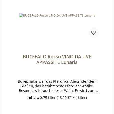
ige Säure frei (mg/l):10Schweflige Säure
ges. (mg/l):75Weinstil:ausgewogen
BUCEFALO Rosso VINO DA UVE
APPASSITE Lunaria
Bukephalos war das Pferd von Alexander dem
Großen, das berühmteste Pferd der Antike.
Besonders ist auch dieser Wein. Er wird zum
Teil aus getrockneten Trauben vinifiziert, dabei
Inhalt:
0.75 Liter
(13,20 €* / 1 Liter)
konzentrieren sich auch die Aromen. Dunkle
Farbe, in der Nase getrocknete Früchte und
Dörrobst, Pflaume, dezente Portweinaromatik.
Weich, warm und würzig, ein herrlicher