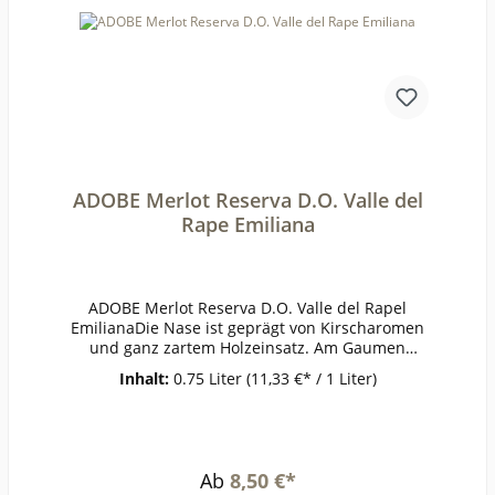
Central UNTERGEBIET: ohne
Untergebiet JAHRGANG: 2020 FARBE:
Rot KURZBESCHREIBUNG: trocken, körperreich,
aromatisch, rote Beeren, schöne
Länge REBSORTE: Cabernet
Sauvignon EMPFEHLUNG: Zu Steaks,
Pastagerichten und milden
Käsesorten.ALKOHOL: 13,5 %
Vol. GESAMTSÄURE: ca. 4,7 g/l RESTZUCKER: <
4,0 g/l GESCHMACK: Trocken
ADOBE Merlot Reserva D.O. Valle del
Rape Emiliana
ADOBE Merlot Reserva D.O. Valle del Rapel
EmilianaDie Nase ist geprägt von Kirscharomen
und ganz zartem Holzeinsatz. Am Gaumen
dominiert eine geschmeidige Fruchtigkeit nach
Inhalt:
0.75 Liter
(11,33 €* / 1 Liter)
roten Beeren. Gute Struktur mit abgerundeten
Tanninen und insgesamt eine weiche,
harmonische Textur.ErzeugerEmiliana Organic
Vineyards AnbaugebietValle del
RapelRebsorteMerlotJahrgang2019Temperatur1
Ab
8,50 €*
6-18°Lagerzeitjetzt + 2-3