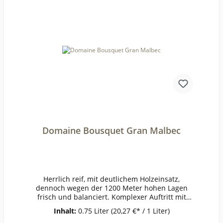
Domaine Bousquet Gran Malbec
Herrlich reif, mit deutlichem Holzeinsatz,
dennoch wegen der 1200 Meter hohen Lagen
frisch und balanciert. Komplexer Auftritt mit
Aromen von Liebstöckel bis Brombeere. Satte
Inhalt:
0.75 Liter
(20,27 €* / 1 Liter)
Früchte, dunkel und mundfüllend. Trüffel,