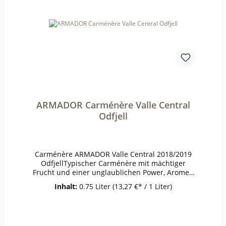
ARMADOR Carménère Valle Central
Odfjell
Carménère ARMADOR Valle Central 2018/2019
OdfjellTypischer Carménère mit mächtiger
Frucht und einer unglaublichen Power, Aromen
nach geröstetem Paprika und Kaffee, etwas
Inhalt:
0.75 Liter
(13,27 €* / 1 Liter)
Süßholz sorgt für Frische. Der Begriff vollmundig
passt selten so gut wie hier.Jahrgang nach
VerfügbarkeitPrämierungJG 2018 93/100 Punkte
James SucklingErzeugerOdfjell - Padre