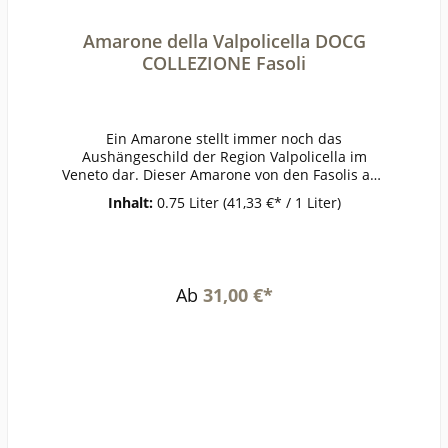
Amarone della Valpolicella DOCG
COLLEZIONE Fasoli
Ein Amarone stellt immer noch das
Aushängeschild der Region Valpolicella im
Veneto dar. Dieser Amarone von den Fasolis aus
ihrer COLLEZIONE-Linie ist der perfekte Einstieg
Inhalt:
0.75 Liter
(41,33 €* / 1 Liter)
in das Thema. Die Aromen werden durch
Trocknung der Trauben konzentriert und es
entsteht ein ganz eigener Charakter von Wein.
In der Nase ein herrliches Aroma von
Schattenmorellen, das fast schon ein wenig an
Ab
31,00 €*
Kirschbrand erinnert, ergänzt durch Noten von
Rumrosinen. Am Gaumen dezent und fein
eingebundenes Holz, nicht zu mächtig und
schön geschmeidig. Pure
Verführung!PrämierungJG 2017 92/100 Punkte
SucklingErzeugerFasoli - San Zeno di Colognola
ai Colli AnbaugebietValpolicellaRebsorteCorvina,
Rondinella,
CorvinoneJahrgang2017Temperatur16-