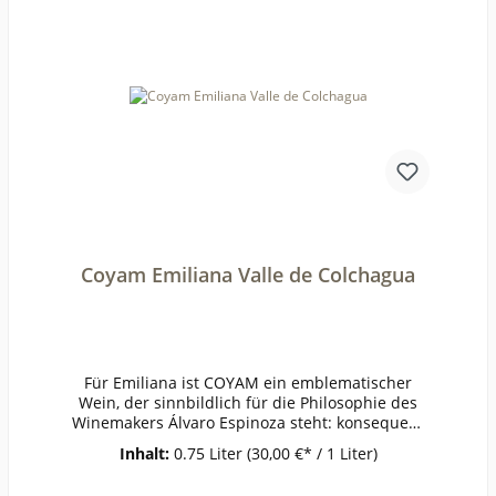
SchinkenWeinanalyseKontrolle durch:IT-BIO-
009Anbauverband:DemeterRestzucker (g/l):8,5Vo
rh. Alkohol (Vol%):14,6Gesamtsäure (g/l):6,4Schw
eflige Säure frei (mg/l):12Schweflige Säure
ges. (mg/l):56Weinstil:Barrique
Coyam Emiliana Valle de Colchagua
Für Emiliana ist COYAM ein emblematischer
Wein, der sinnbildlich für die Philosophie des
Winemakers Álvaro Espinoza steht: konsequent
biologisches und biodynamisches Wirtschaften
Inhalt:
0.75 Liter
(30,00 €* / 1 Liter)
im Weinberg und maximaler Terroirausdruck in
den Weinen. Straffer und eleganter Wein mit