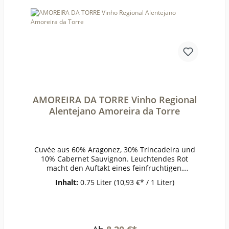
18°Lagerzeitjetzt + 5-6
JahreWeinartRotweinLandItalienQualitätQualität
sweinGeschmacktrockenPasst zuPasta mit
Trüffel, Bistecca alla fiorentina, gereiftem
KäseWeinanalyseKontrolle durch:IT-BIO-
007Anbauverband:Restzucker (g/l):1,7Vorh. Alko
hol (Vol%):16,2Gesamtsäure (g/l):6,2Schweflige Sä
ure frei (mg/l):25Schweflige Säure
ges. (mg/l):87Weinstil:Barrique
AMOREIRA DA TORRE Vinho Regional
Alentejano Amoreira da Torre
Cuvée aus 60% Aragonez, 30% Trincadeira und
10% Cabernet Sauvignon. Leuchtendes Rot
macht den Auftakt eines feinfruchtigen,
harmonischen Weins. Dunkle Früchte wie
Inhalt:
0.75 Liter
(10,93 €* / 1 Liter)
Backpflaumen paaren sich mit einem Hauch
feiner Gewürznoten.ErzeugerAmoreira da Torre-
Montemor AnbaugebietAlentejoRebsorteTrincad
eira, Aragonez, Cabernet
SauvignonJahrgang2020Temperatur16°Lagerzeit