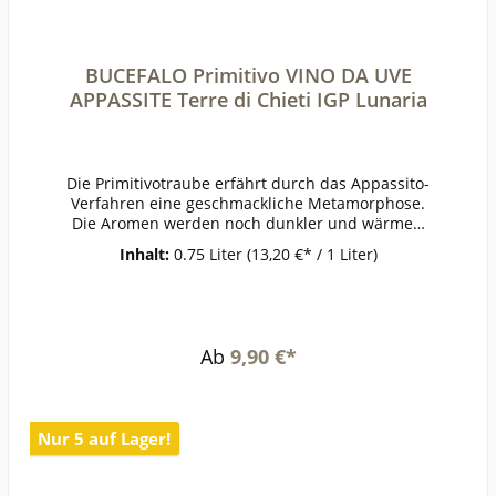
BUCEFALO Primitivo VINO DA UVE
APPASSITE Terre di Chieti IGP Lunaria
Die Primitivotraube erfährt durch das Appassito-
Verfahren eine geschmackliche Metamorphose.
Die Aromen werden noch dunkler und wärmer.
Schönes Bukett von schwarzen Kirschen, im
Inhalt:
0.75 Liter
(13,20 €* / 1 Liter)
Mund weich mit feiner Süße, erinnert an
Rumtopf und Dörrpflaumen. Sehr intensiv mit
leicht nussigem Abgang.ErzeugerOlearia
Orsogna - Orsogna AnbaugebietTerre di
ChietiRebsortePrimitivoJahrgang2022Temperatu
Ab
9,90 €*
r14-16°Lagerzeitjetzt + 2-3
JahreWeinartRotweinLandItalienQualitätLandwei
nGeschmacklieblichPasst
zuSchokoladendesserts,
Nur 5 auf Lager!
KäseWeinanalyseKontrolle durch:IT-BIO-
009Anbauverband:DemeterRestzucker (g/l):26Vo
rh. Alkohol (Vol%):14,6Gesamtsäure (g/l):6Schwefl