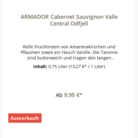
ARMADOR Cabernet Sauvignon Valle
Central Odfjell
Reife Fruchtnoten von Amarenakirschen und
Pflaumen sowie ein Hauch Vanille. Die Tannine
sind butterweich und tragen den langen
Abgang, der durch Noten von Süßholz, Anis und
Inhalt:
0.75 Liter
(13,27 €* / 1 Liter)
kühler Minze an Frische gewinnt.ErzeugerOdfjell
- Padre Hurtado AnbaugebietValle
CentralRebsorteCabernet
SauvignonJahrgang2021Temperatur16-
18°Lagerzeitjetzt + 3-4
Ab
9,95 €*
JahreWeinartRotweinLandChileQualitätWeinGes
chmacktrockenPasst zuinternationaler Küche,
Ente, WildWeinanalyseKontrolle durch:CL-BIO-
001Anbauverband:Restzucker (g/l):2,4Vorh. Alko
Ausverkauft
hol (Vol%):13,7Gesamtsäure (g/l):5Schweflige Säu
re frei (mg/l):23Schweflige Säure
ges. (mg/l):74Weinstil:Holzfass