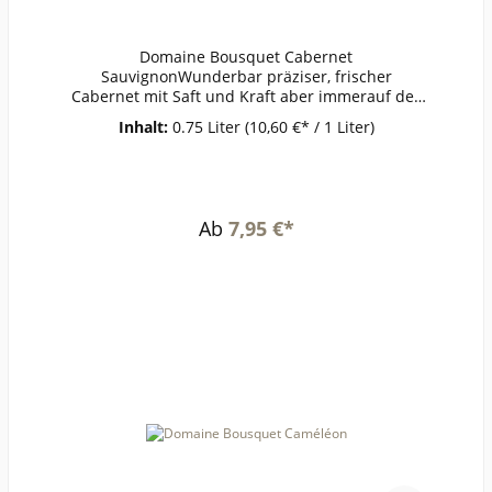
Domaine Bousquet Cabernet
SauvignonWunderbar präziser, frischer
Cabernet mit Saft und Kraft aber immerauf der
vielschichtigen, eleganten Seite. Eindrucksvoll
Inhalt:
0.75 Liter
(10,60 €* / 1 Liter)
ohne jede Schwere zeigt sich seine Eleganz aus
der kühlen Höhenlage von 1200Metern.Passt zu
dunklem Fleisch, würziger Pilzküche,
KäseAlkohol: 14 %volRestzucker: 2,21 g/lSäure:
5,32 g/l
Ab
7,95 €*