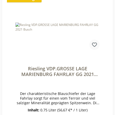
der Vergangenheit, aber immer noch das
zugänglichste Große Gewächs des
Weingutes.PrämierungJG 2019 96/100 Punkte
James Suckling, 93/100 Punkte VINUM 2021,
93/100 Punkte Eichelmann, 92/100 Punkte
Parker, 17,5/20 Punkte Jancis
RobinsonErzeugerChristmann -
Gimmeldingen AnbaugebietPfalzRebsorteRieslin
gJahrgang2019Temperatur10°Lagerzeitjetzt +
viele
JahreWeinartWeißweinLandDeutschlandQualität
QualitätsweinGeschmacktrockenPasst
zuAsiatischen Gerichten,
FischWeinanalyseKontrolle durch:DE-ÖKO-
Riesling VDP.GROSSE LAGE
003Anbauverband:RespektRestzucker (g/l):3,4Vor
h. Alkohol (Vol%):12,6Gesamtsäure (g/l):7,4Schwe
MARIENBURG FAHRLAY GG 2021
flige Säure frei (mg/l):34Schweflige Säure
Busch
ges. (mg/l):100Weinstil:kräftig
Der charakteristische Blauschiefer der Lage
Fahrlay sorgt für einen vom Terroir und viel
salziger Mineralität geprägten Spitzenwein. Die
Nase vereinbart klassische Rieslingaromen von
Inhalt:
0.75 Liter
(56,67 €* / 1 Liter)
Pfirsich, Quitte und reifer Birne mit floralen