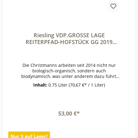
Riesling VDP.GROSSE LAGE
REITERPFAD-HOFSTÜCK GG 2019
Christmann
Die Christmanns arbeiten seit 2014 nicht nur
biologisch-organisch, sondern auch
biodynamisch, was unter anderem dazu führt,
dass die perfekte physiologische Reife früher
Inhalt:
0.75 Liter
(70,67 €* / 1 Liter)
erreicht wird und sie zum Teil ein bis zwei
Wochen früher als ihre Nachbarn lesen können.
2019 legten sie eine Punktladung hin: pünktlich
zum letzten Lesetag setzte starker Herbstregen
ein. Dezente Rauchigkeit in der Nase: Nussöl,
53,00 €*
Mandarine und Quittengelee. Schönes Spiel
zwischen reifer Zitrusfrucht und salziger
In den Warenkorb
Mineralität, die dabei weniger fordernd wirkt als
beim monumentalen 2019er Idig. Im
Nur 3 auf Lager!
jugendlichen Stadium nicht ganz so offen wie in