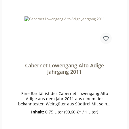
JahreWeinartWeißweinLandDeutschlandQualität
QualitätsweinGeschmacktrockenPasst
zuWeinanalyseKontrolle durch:DE-ÖKO-
003Anbauverband:RespektRestzucker (g/l):1,1Vor
h. Alkohol (Vol%):12,4Gesamtsäure (g/l):9,2Schwe
flige Säure frei (mg/l):22Schweflige Säure
ges. (mg/l):63Weinstil:kräftig
Cabernet Löwengang Alto Adige
Jahrgang 2011
Eine Rarität ist der Cabernet Löwengang Alto
Adige aus dem Jahr 2011 aus einem der
bekanntesten Weingüter aus Südtirol.Mit seiner
satten kräftigen kirschroten Farbe wirkt er sehr
Inhalt:
0.75 Liter
(99,60 €* / 1 Liter)
Edel im Glas bei Kerzenschein.Ein großes
Erlebnis verspürt man gleich zu Beginn mit
seinen angenehmen Aromen nach viel Frucht