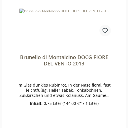
Wachenheim AnbaugebietPfalzRebsorteRieslingJ
ahrgang2021Temperatur10°Lagerzeitjetzt + viele
JahreWeinartWeißweinLandDeutschlandQualität
QualitätsweinGeschmacktrockenPasst
zuWeinanalyseKontrolle durch:DE-ÖKO-
003Anbauverband:BiodyvinRestzucker (g/l):0Vor
h. Alkohol (Vol%):0Gesamtsäure (g/l):0Schweflige
Säure frei (mg/l):0Schweflige Säure
ges. (mg/l):0Weinstil:kräftig
Brunello di Montalcino DOCG FIORE
DEL VENTO 2013
Im Glas dunkles Rubinrot. In der Nase floral, fast
leichtfüßig. Heller Tabak, Tonkabohnen,
Süßkirschen und etwas Kolanuss. Am Gaumen
feingliedrig, sehr gute Körnung der Tannine,
Inhalt:
0.75 Liter
(144,00 €* / 1 Liter)
eine sehr erfrischende, gleichzeitige aber schon
reife Säurestruktur. Aromen von Waldbeeren,
Kirschgelee, Kokos und dunkler Schokolade. Im
Unterschied zum einfachen Brunello alles eine
Spur eleganter und verspielter, dabei aber auch