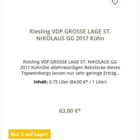
Riesling VDP.GROSSE LAGE ST.
NIKOLAUS GG 2017 Kühn
Riesling VDP.GROSSE LAGE ST. NIKOLAUS GG
2017 KühnDie altehrwürdigen Rebstöcke dieses
Topweinbergs lassen nur sehr geringe Erträge
zu. In der Nase neben den gelben Früchten und
Inhalt:
0.75 Liter
(84,00 €* / 1 Liter)
Zitronen auch viel Kräuterwürze und eine
ätherische Note. Straffer Wein mit einer
faszinierenden Spannung. Intensive Mineralik.
Kraftvoll und doch voller Leichtigkeit: ein
Widerspruch in sich? Nicht bei diesem
63,00 €*
Wein!PrämierungJG 2017 96/100 Punkte Parker,
94/100 FALSTAFF 2020, 94/100 Punkte
In den Warenkorb
Meiningers Weinwirtschaft, 93/100 Punkte
Eichelmann 2020, 93/100 Punkte Gault&Millau
Nur 2 auf Lager!
2020, 93/100 Punkte VINUM 2020, 19+/20 Punkte