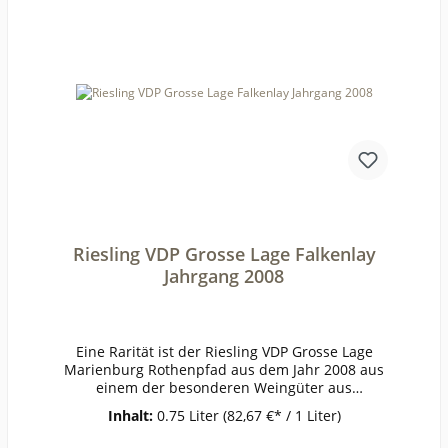
WeinwisserErzeugerKühn - Oestrich-
Rheingau AnbaugebietRheingauRebsorteRieslin
gJahrgang2017Temperatur8-10°Lagerzeitjetzt +
viele
JahreWeinartWeißweinLandDeutschlandQualität
QualitätsweinGeschmacktrockenPasst
zuWeinanalyseKontrolle durch:DE-ÖKO-
003Anbauverband:DemeterRestzucker (g/l):3,4Vo
rh. Alkohol (Vol%):12,8Gesamtsäure (g/l):7,1Schw
eflige Säure frei (mg/l):32Schweflige Säure
ges. (mg/l):97Weinstil:kräftig
Riesling VDP Grosse Lage Falkenlay
Jahrgang 2008
Eine Rarität ist der Riesling VDP Grosse Lage
Marienburg Rothenpfad aus dem Jahr 2008 aus
einem der besonderen Weingüter aus
Deutschland.Seine Farbe im Glas lässt einen
Inhalt:
0.75 Liter
(82,67 €* / 1 Liter)
dahinschmelzen, ein wunderbares samtiges
schimmerndes goldgelb. Vergleichbar mit einem