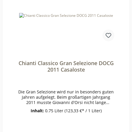
Komplexität eines Brunello einerseits mit der
Frucht und Trinkigkeit eines sehr guten Rosso
andererseits. Viel besser kann ein Rosso di
Montalcino eigentlich nicht sein.PrämierungJG
2015 92/100 Punkte Parker, 94/100 Punkte
Danielle CernilliErzeugerColleMassari -
Cinigiano AnbaugebietMontalcinoRebsorteSangi
oveseJahrgang2015Temperatur16-
18°Lagerzeitjetzt + 5-7
JahreWeinartRotweinLandItalienQualitätQualität
sweinGeschmacktrockenPasst zuSteak, edles
Chianti Classico Gran Selezione DOCG
Wild, Risotto mit Pilzen oder Trüffel, reifer
BergkäseWeinanalyseKontrolle durch:IT-BIO-
2011 Casaloste
006Anbauverband:Restzucker (g/l):0,5Vorh. Alko
hol (Vol%):13,2Gesamtsäure (g/l):5,2Schweflige Sä
ure frei (mg/l):32Schweflige Säure
ges. (mg/l):98Weinstil:Holzfass
Die Gran Selezione wird nur in besonders guten
Jahren aufgelegt. Beim großartigen Jahrgang
2011 musste Giovanni d'Orsi nicht lange
überlegen. Beeindruckende Nase von reifen
Inhalt:
0.75 Liter
(123,33 €* / 1 Liter)
roten Früchten, wie Pflaume und Maraschino-
Kirsche. Dazu würzige Aromen von süßem
Tabak, Lakritz und geröstetem Kaffee. Wie es
sich für einen großen Jahrgang gehört, sind die