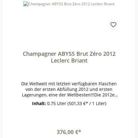
Champagner ABYSS Brut Zéro 2012
Leclerc Briant
Die Weltweit mit letzten verfügbaren Flaschen
von der ersten Abfüllung 2012 und ersten
Lagerungen, eine der Weltbesten!!!Die 2012er
Auflage des ABYSS Jahrgangschampagner wurde
Inhalt:
0.75 Liter
(501,33 €* / 1 Liter)
im August 2012 für 12 Monate in 60 m
Meerestiefe vor der bretonischen Atlantikküste
versenkt. Da sich bei diesen Bedingungen zwar
der Inhalt der Flasche ganz besonders
entwickelt, aber kein Etikett der Welt dem
376,00 €*
Meereswasser Stand hält, kommt der ABYSS