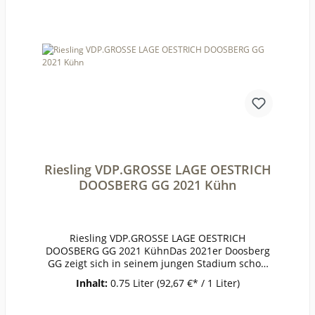
MontalcinoRebsorteSangioveseJahrgang2015Te
mperatur16-18°Lagerzeitjetzt + viele
JahreWeinartRotweinLandItalienQualitätQualität
sweinGeschmacktrockenPasst zuWild, Lamm,
FesttagsbratenWeinanalyseKontrolle durch:IT-
BIO-
002Anbauverband:Restzucker (g/l):0,5Vorh. Alko
hol (Vol%):15,5Gesamtsäure (g/l):6,8Schweflige Sä
ure frei (mg/l):9Schweflige Säure
ges. (mg/l):51Weinstil:Barrique
Riesling VDP.GROSSE LAGE OESTRICH
DOOSBERG GG 2021 Kühn
Riesling VDP.GROSSE LAGE OESTRICH
DOOSBERG GG 2021 KühnDas 2021er Doosberg
GG zeigt sich in seinem jungen Stadium schon
außergewöhnlich zugänglich. Die relative hohe
Inhalt:
0.75 Liter
(92,67 €* / 1 Liter)
Säure, die der Jahrgang mit sich brachte, sorgt
für einen sehr animierenden Trinkfluss. Wie das
St. Nikolaus GG auch, strahlt der Wein durch