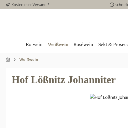
Kostenloser Versand *
schnell
Rotwein
Weißwein
Roséwein
Sekt & Prosec
Weißwein
Hof Lößnitz Johanniter