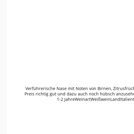
Verführerische Nase mit Noten von Birnen, Zitrusfrü
Preis richtig gut und dazu auch noch hübsch anzuse
1-2 JahreWeinartWeißweinLandItalien
001Anbauverband:Restzucker (g/l):7,7Vorh. Alkohol