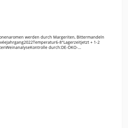
tronenaromen werden durch Margeriten, Bittermandeln
véeJahrgang2022Temperatur6-8°Lagerzeitjetzt + 1-2
tenWeinanalyseKontrolle durch:DE-ÖKO-
hweflige Säure ges. (mg/l):124Weinstil:ausgewogen