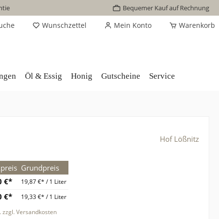
ntie
Bequemer Kauf auf Rechnung
uche
Wunschzettel
Mein Konto
Warenkorb
ungen
Öl & Essig
Honig
Gutscheine
Service
Hof Lößnitz
preis
Grundpreis
0 €*
19,87 €* / 1 Liter
0 €*
19,33 €* / 1 Liter
. zzgl. Versandkosten