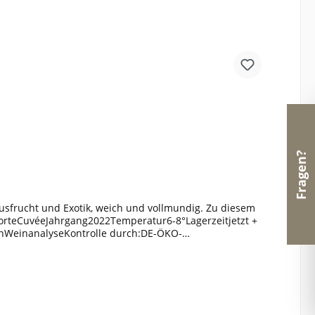
Fragen?
usfrucht und Exotik, weich und vollmundig. Zu diesem
orteCuvéeJahrgang2022Temperatur6-8°Lagerzeitjetzt +
enWeinanalyseKontrolle durch:DE-ÖKO-
chweflige Säure ges. (mg/l):128Weinstil:ausgewogen