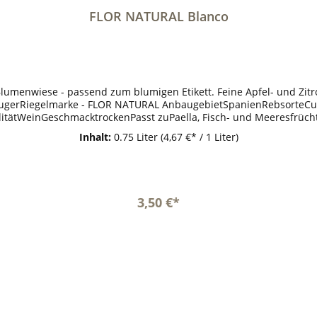
FLOR NATURAL Blanco
Blumenwiese - passend zum blumigen Etikett. Feine Apfel- und Zi
rzeugerRiegelmarke - FLOR NATURAL AnbaugebietSpanienRebsorteCu
tätWeinGeschmacktrockenPasst zuPaella, Fisch- und Meeresfrüch
l (Vol%):11Gesamtsäure (g/l):4,7Schweflige Säure frei (mg/l):49Sc
Inhalt:
0.75 Liter
(4,67 €* / 1 Liter)
3,50 €*
In den Warenkorb