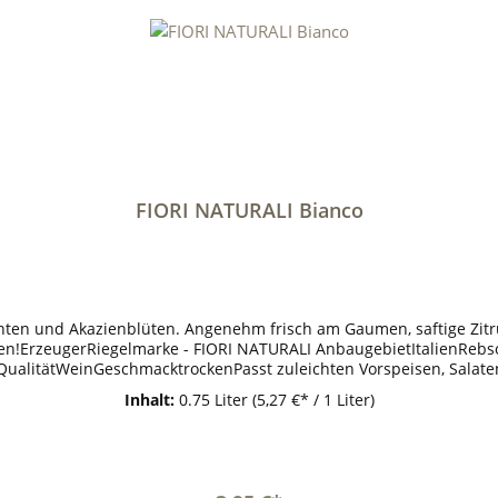
FIORI NATURALI Bianco
chten und Akazienblüten. Angenehm frisch am Gaumen, saftige Zitr
hen!ErzeugerRiegelmarke - FIORI NATURALI AnbaugebietItalienRebs
QualitätWeinGeschmacktrockenPasst zuleichten Vorspeisen, Salat
 (Vol%):11,9Gesamtsäure (g/l):5,6Schweflige Säure frei (mg/l):43S
Inhalt:
0.75 Liter
(5,27 €* / 1 Liter)