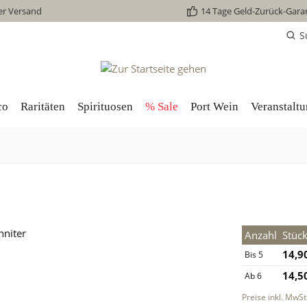
er Versand
14 Tage Geld-Zurück-Gara
S
co
Raritäten
Spirituosen
% Sale
Port Wein
Veranstalt
Anzahl
Stück
14,9
Bis
5
14,5
Ab
6
Preise inkl. MwSt