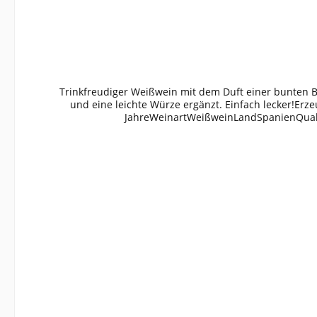
Trinkfreudiger Weißwein mit dem Duft einer bunten 
und eine leichte Würze ergänzt. Einfach lecker!E
JahreWeinartWeißweinLandSpanienQuali
001Anbauverband:Restzucker (g/l):6,3Vorh. Alkoho