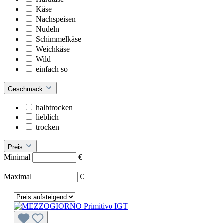
Käse
Nachspeisen
Nudeln
Schimmelkäse
Weichkäse
Wild
einfach so
Geschmack
halbtrocken
lieblich
trocken
Preis
Minimal
€
–
Maximal
€