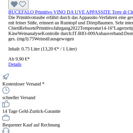
BUCEFALO Primitivo VINO DA UVE APPASSITE Terre di Chie
Die Primitivotraube erfährt durch das Appassito-Verfahren ein
mit feiner Süße, erinnert an Rumtopf und Dörrpflaumen. Sehr int
ChietiRebsortePrimitivoJahrgang2022Temperatur14-16°Lagerzeitj
KäseWeinanalyseKontrolle durch:IT-BIO-009Anbauverband:Demeter
ges. (mg/l):75Weinstil:ausgewogen
Inhalt:
0.75 Liter
(13,20 €* / 1 Liter)
Ab
9,90 €*
Details
Kostenloser Versand *
schneller Versand
14 Tage Geld-Zurück-Garantie
Bequemer Kauf auf Rechnung