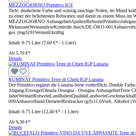
MEZZOGIORNO Primitivo IGT
Tiefe, dunkelrote Farbe und würzig-rauchige Noten, im Mund krä
zu einer der beliebtesten Rebsorten und damit zu einem Muss im 
MEZZOGIORNO AnbaugebietApulienRebsortePrimitivoJahrgang202
MelanzaneWeinanalyseKontrolle durch:DE-ÖKO-001Anbauverband:Re
ges. (mg/l):91Weinstil:kräftig
Inhalt:
0.75 Liter
(7,60 €* / 1 Liter)
Ab
5,70 €*
Details
RUMINAT Primitivo Terre di Chieti IGP Lunaria
Der Primitivo ergänzt die Lunaria-Serie vortrefflich. Dunkle Farb
Abgang.ErzeugerOlearia Orsogna - Orsogna AnbaugebietTerre Chi
JahreWeinartRotweinLandItalienQualitätLandweinGeschmackhalbt
009Anbauverband:DemeterRestzucker (g/l):11,6Vorh. Alkohol (Vol
Inhalt:
0.75 Liter
(12,40 €* / 1 Liter)
Ab
9,30 €*
Details