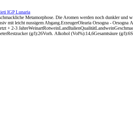
ti IGP Lunaria
e geschmackliche Metamorphose. Die Aromen werden noch dunkler und 
ensiv mit leicht nussigem Abgang.ErzeugerOlearia Orsogna - Orsogna A
etzt + 2-3 JahreWeinartRotweinLandItalienQualitätLandweinGeschmack
Restzucker (g/l):26Vorh. Alkohol (Vol%):14,6Gesamtsäure (g/l):6Sch