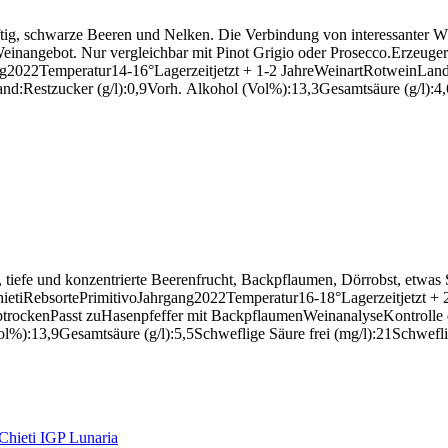
ftig, schwarze Beeren und Nelken. Die Verbindung von interessanter 
Weinangebot. Nur vergleichbar mit Pinot Grigio oder Prosecco.Erzeuge
2Temperatur14-16°Lagerzeitjetzt + 1-2 JahreWeinartRotweinLandIt
stzucker (g/l):0,9Vorh. Alkohol (Vol%):13,3Gesamtsäure (g/l):4,6S
e, tiefe und konzentrierte Beerenfrucht, Backpflaumen, Dörrobst, etwas
etiRebsortePrimitivoJahrgang2022Temperatur16-18°Lagerzeitjetzt + 
rockenPasst zuHasenpfeffer mit BackpflaumenWeinanalyseKontrolle 
%):13,9Gesamtsäure (g/l):5,5Schweflige Säure frei (mg/l):21Schwefli