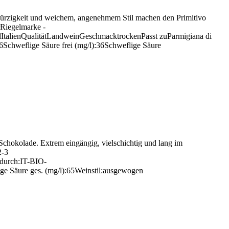
Würzigkeit und weichem, angenehmem Stil machen den Primitivo
rRiegelmarke -
alienQualitätLandweinGeschmacktrockenPasst zuParmigiana di
chweflige Säure frei (mg/l):36Schweflige Säure
 Schokolade. Extrem eingängig, vielschichtig und lang im
2-3
durch:IT-BIO-
ge Säure ges. (mg/l):65Weinstil:ausgewogen