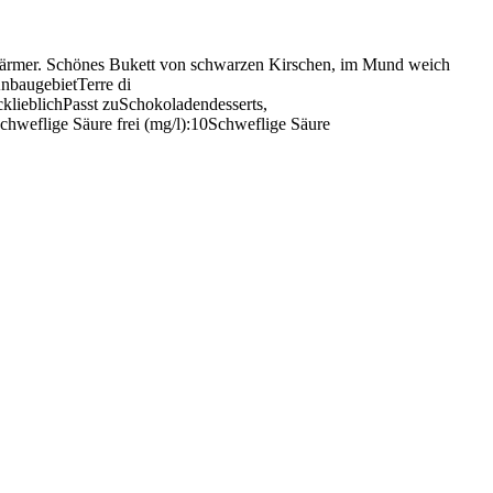
wärmer. Schönes Bukett von schwarzen Kirschen, im Mund weich
nbaugebietTerre di
lieblichPasst zuSchokoladendesserts,
weflige Säure frei (mg/l):10Schweflige Säure