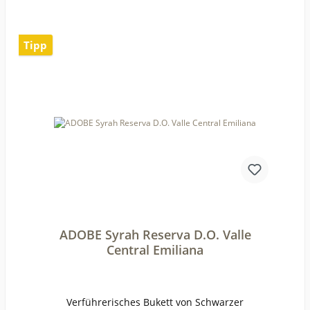
JahreWeinartRotweinLandChileQualitätQualitäts
weinGeschmacktrockenPasst zuPute,
KalbsfleischWeinanalyseKontrolle durch:CL-BIO-
Tipp
001Anbauverband:Restzucker (g/l):4,6Vorh. Alko
hol (Vol%):13,7Gesamtsäure (g/l):5Schweflige Säu
re frei (mg/l):27Schweflige Säure
ges. (mg/l):74Weinstil:kräftig
ADOBE Syrah Reserva D.O. Valle
Central Emiliana
Verführerisches Bukett von Schwarzer