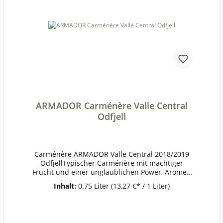
ARMADOR Carménère Valle Central
Odfjell
Carménère ARMADOR Valle Central 2018/2019
OdfjellTypischer Carménère mit mächtiger
Frucht und einer unglaublichen Power, Aromen
nach geröstetem Paprika und Kaffee, etwas
Inhalt:
0.75 Liter
(13,27 €* / 1 Liter)
Süßholz sorgt für Frische. Der Begriff vollmundig
passt selten so gut wie hier.Jahrgang nach
VerfügbarkeitPrämierungJG 2018 93/100 Punkte
James SucklingErzeugerOdfjell - Padre