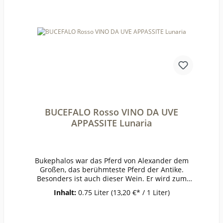
ige Säure frei (mg/l):10Schweflige Säure
ges. (mg/l):75Weinstil:ausgewogen
BUCEFALO Rosso VINO DA UVE
APPASSITE Lunaria
Bukephalos war das Pferd von Alexander dem
Großen, das berühmteste Pferd der Antike.
Besonders ist auch dieser Wein. Er wird zum
Teil aus getrockneten Trauben vinifiziert, dabei
Inhalt:
0.75 Liter
(13,20 €* / 1 Liter)
konzentrieren sich auch die Aromen. Dunkle
Farbe, in der Nase getrocknete Früchte und
Dörrobst, Pflaume, dezente Portweinaromatik.