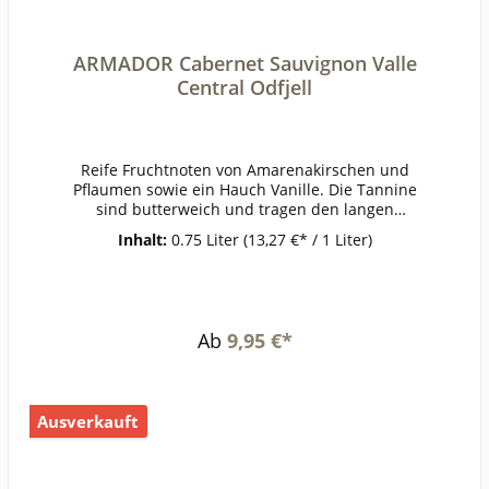
ARMADOR Cabernet Sauvignon Valle
Central Odfjell
Reife Fruchtnoten von Amarenakirschen und
Pflaumen sowie ein Hauch Vanille. Die Tannine
sind butterweich und tragen den langen
Abgang, der durch Noten von Süßholz, Anis und
Inhalt:
0.75 Liter
(13,27 €* / 1 Liter)
kühler Minze an Frische gewinnt.ErzeugerOdfjell
- Padre Hurtado AnbaugebietValle
CentralRebsorteCabernet
SauvignonJahrgang2021Temperatur16-
18°Lagerzeitjetzt + 3-4
Ab
9,95 €*
JahreWeinartRotweinLandChileQualitätWeinGes
chmacktrockenPasst zuinternationaler Küche,
Ente, WildWeinanalyseKontrolle durch:CL-BIO-
001Anbauverband:Restzucker (g/l):2,4Vorh. Alko
Ausverkauft
hol (Vol%):13,7Gesamtsäure (g/l):5Schweflige Säu
re frei (mg/l):23Schweflige Säure
ges. (mg/l):74Weinstil:Holzfass