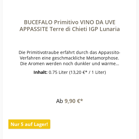
BUCEFALO Primitivo VINO DA UVE
APPASSITE Terre di Chieti IGP Lunaria
Die Primitivotraube erfährt durch das Appassito-
Verfahren eine geschmackliche Metamorphose.
Die Aromen werden noch dunkler und wärmer.
Schönes Bukett von schwarzen Kirschen, im
Inhalt:
0.75 Liter
(13,20 €* / 1 Liter)
Mund weich mit feiner Süße, erinnert an
Rumtopf und Dörrpflaumen. Sehr intensiv mit
leicht nussigem Abgang.ErzeugerOlearia
Orsogna - Orsogna AnbaugebietTerre di
ChietiRebsortePrimitivoJahrgang2022Temperatu
Ab
9,90 €*
r14-16°Lagerzeitjetzt + 2-3
JahreWeinartRotweinLandItalienQualitätLandwei
nGeschmacklieblichPasst
zuSchokoladendesserts,
Nur 5 auf Lager!
KäseWeinanalyseKontrolle durch:IT-BIO-
009Anbauverband:DemeterRestzucker (g/l):26Vo
rh. Alkohol (Vol%):14,6Gesamtsäure (g/l):6Schwefl