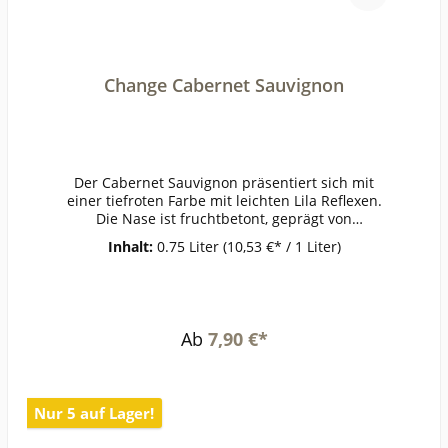
Change Cabernet Sauvignon
Der Cabernet Sauvignon präsentiert sich mit
einer tiefroten Farbe mit leichten Lila Reflexen.
Die Nase ist fruchtbetont, geprägt von
schwarzer Johannisbeere, Heidelbeere und
Inhalt:
0.75 Liter
(10,53 €* / 1 Liter)
Pflaumen. Der Abgang weist eine feine Länge
und elegante Tanninstruktur
auf.ErzeugerGerard
BertrandAnbaugebietRebsorteCabernet
SauvignonJahrgang0Temperatur18°Lagerzeitjetz
Ab
7,90 €*
t + 2
JahrWeinartRotweinLandFrankreichQualitätGesc
hmackPasst zugegrilltem
FleischWeinanalyseKontrolle durch:FR-Bio-
Nur 5 auf Lager!
01Anbauverband:Restzucker (g/l):2Vorh. Alkohol
(Vol%):13,5Gesamtsäure (g/l):Schweflige Säure