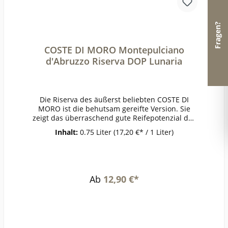
Fragen?
COSTE DI MORO Montepulciano
d'Abruzzo Riserva DOP Lunaria
Die Riserva des äußerst beliebten COSTE DI
MORO ist die behutsam gereifte Version. Sie
zeigt das überraschend gute Reifepotenzial des
Montepulciano. Dichte und Substanz, großzügig
Inhalt:
0.75 Liter
(17,20 €* / 1 Liter)
wirkende Aromen, die im positiven Sinne an
einen feinen Portwein erinnern. Spannender
Dialog zwischen Frucht und würdevoller
Reife.PrämierungJG 2015 Gold The WineHunter
Award 2022ErzeugerOlearia Orsogna -
Ab
12,90 €*
Orsogna AnbaugebietAbruzzenRebsorteMontep
ulcianoJahrgang2015Temperatur16-
18°Lagerzeitjetzt + viele
JahreWeinartRotweinLandItalienQualitätQualität
sweinGeschmacktrockenPasst zuTagliatelle mit
Wildschwein, italienischem