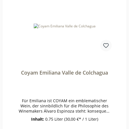
SchinkenWeinanalyseKontrolle durch:IT-BIO-
009Anbauverband:DemeterRestzucker (g/l):8,5Vo
rh. Alkohol (Vol%):14,6Gesamtsäure (g/l):6,4Schw
eflige Säure frei (mg/l):12Schweflige Säure
ges. (mg/l):56Weinstil:Barrique
Coyam Emiliana Valle de Colchagua
Für Emiliana ist COYAM ein emblematischer
Wein, der sinnbildlich für die Philosophie des
Winemakers Álvaro Espinoza steht: konsequent
biologisches und biodynamisches Wirtschaften
Inhalt:
0.75 Liter
(30,00 €* / 1 Liter)
im Weinberg und maximaler Terroirausdruck in
den Weinen. Straffer und eleganter Wein mit