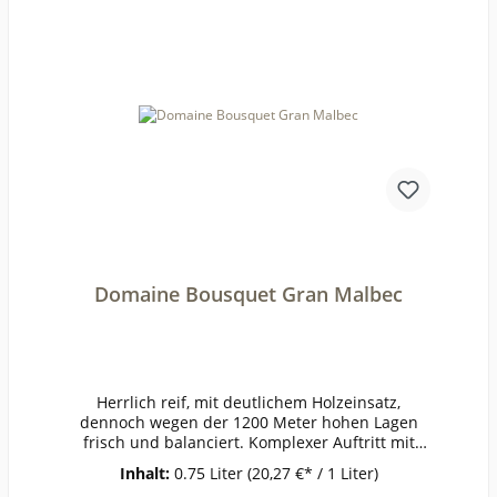
Domaine Bousquet Gran Malbec
Herrlich reif, mit deutlichem Holzeinsatz,
dennoch wegen der 1200 Meter hohen Lagen
frisch und balanciert. Komplexer Auftritt mit
Aromen von Liebstöckel bis Brombeere. Satte
Inhalt:
0.75 Liter
(20,27 €* / 1 Liter)
Früchte, dunkel und mundfüllend. Trüffel,