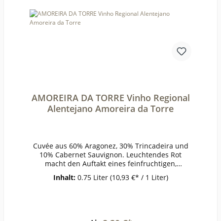
18°Lagerzeitjetzt + 5-6
JahreWeinartRotweinLandItalienQualitätQualität
sweinGeschmacktrockenPasst zuPasta mit
Trüffel, Bistecca alla fiorentina, gereiftem
KäseWeinanalyseKontrolle durch:IT-BIO-
007Anbauverband:Restzucker (g/l):1,7Vorh. Alko
hol (Vol%):16,2Gesamtsäure (g/l):6,2Schweflige Sä
ure frei (mg/l):25Schweflige Säure
ges. (mg/l):87Weinstil:Barrique
AMOREIRA DA TORRE Vinho Regional
Alentejano Amoreira da Torre
Cuvée aus 60% Aragonez, 30% Trincadeira und
10% Cabernet Sauvignon. Leuchtendes Rot
macht den Auftakt eines feinfruchtigen,
harmonischen Weins. Dunkle Früchte wie
Inhalt:
0.75 Liter
(10,93 €* / 1 Liter)
Backpflaumen paaren sich mit einem Hauch
feiner Gewürznoten.ErzeugerAmoreira da Torre-
Montemor AnbaugebietAlentejoRebsorteTrincad
eira, Aragonez, Cabernet
SauvignonJahrgang2020Temperatur16°Lagerzeit