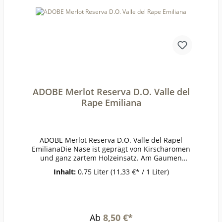
Central UNTERGEBIET: ohne
Untergebiet JAHRGANG: 2020 FARBE:
Rot KURZBESCHREIBUNG: trocken, körperreich,
aromatisch, rote Beeren, schöne
Länge REBSORTE: Cabernet
Sauvignon EMPFEHLUNG: Zu Steaks,
Pastagerichten und milden
Käsesorten.ALKOHOL: 13,5 %
Vol. GESAMTSÄURE: ca. 4,7 g/l RESTZUCKER: <
4,0 g/l GESCHMACK: Trocken
ADOBE Merlot Reserva D.O. Valle del
Rape Emiliana
ADOBE Merlot Reserva D.O. Valle del Rapel
EmilianaDie Nase ist geprägt von Kirscharomen
und ganz zartem Holzeinsatz. Am Gaumen
dominiert eine geschmeidige Fruchtigkeit nach
Inhalt:
0.75 Liter
(11,33 €* / 1 Liter)
roten Beeren. Gute Struktur mit abgerundeten
Tanninen und insgesamt eine weiche,
harmonische Textur.ErzeugerEmiliana Organic
Vineyards AnbaugebietValle del
RapelRebsorteMerlotJahrgang2019Temperatur1
Ab
8,50 €*
6-18°Lagerzeitjetzt + 2-3