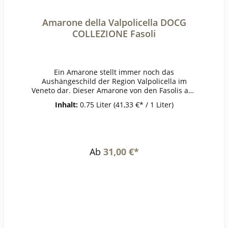
Amarone della Valpolicella DOCG
COLLEZIONE Fasoli
Ein Amarone stellt immer noch das
Aushängeschild der Region Valpolicella im
Veneto dar. Dieser Amarone von den Fasolis aus
ihrer COLLEZIONE-Linie ist der perfekte Einstieg
Inhalt:
0.75 Liter
(41,33 €* / 1 Liter)
in das Thema. Die Aromen werden durch
Trocknung der Trauben konzentriert und es
entsteht ein ganz eigener Charakter von Wein.
In der Nase ein herrliches Aroma von
Schattenmorellen, das fast schon ein wenig an
Ab
31,00 €*
Kirschbrand erinnert, ergänzt durch Noten von
Rumrosinen. Am Gaumen dezent und fein
eingebundenes Holz, nicht zu mächtig und
schön geschmeidig. Pure
Verführung!PrämierungJG 2017 92/100 Punkte
SucklingErzeugerFasoli - San Zeno di Colognola
ai Colli AnbaugebietValpolicellaRebsorteCorvina,
Rondinella,
CorvinoneJahrgang2017Temperatur16-