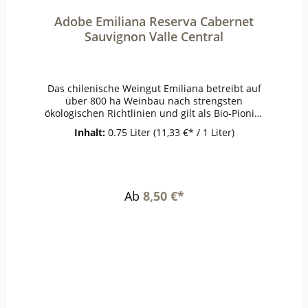
Adobe Emiliana Reserva Cabernet
Sauvignon Valle Central
Das chilenische Weingut Emiliana betreibt auf
über 800 ha Weinbau nach strengsten
ökologischen Richtlinien und gilt als Bio-Pionier
aus Überzeugung. Eine naturnahe Bearbeitung
Inhalt:
0.75 Liter
(11,33 €* / 1 Liter)
der Weinberge und die schonende Behandlung
der Reben stehen im Mittelpunkt. Synthetische
Pflanzenbehandlungsmittel und künstlicher
Dünger kommen bei Emiliana nicht zum Einsatz.
Vielmehr dreht sich alles um den Erhalt des
Ab
8,50 €*
natürlichen Gleichgewichtes zwischen Mensch
und Umwelt. Im Keller werden die Weine
sorgsam und schonend ausgebaut. Emiliana
Adobe Reserva Cabernet Sauvignon ist ein
charaktervoller und konzentrierter Rotwein mit
komplexen Aromen von roten Beeren und
Gewürzen. WEINKATEGORIE: Wein mit
geographischer
Bezeichnung LAND/ANBAUGEBIET: Chile / Valle