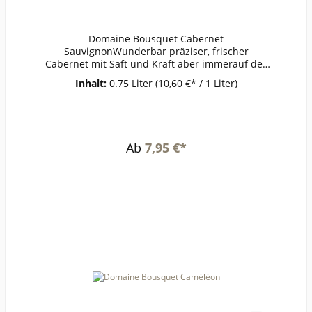
Domaine Bousquet Cabernet
SauvignonWunderbar präziser, frischer
Cabernet mit Saft und Kraft aber immerauf der
vielschichtigen, eleganten Seite. Eindrucksvoll
Inhalt:
0.75 Liter
(10,60 €* / 1 Liter)
ohne jede Schwere zeigt sich seine Eleganz aus
der kühlen Höhenlage von 1200Metern.Passt zu
dunklem Fleisch, würziger Pilzküche,
KäseAlkohol: 14 %volRestzucker: 2,21 g/lSäure:
5,32 g/l
Ab
7,95 €*