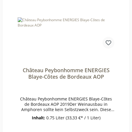
frei (mg/l):Schweflige Säure
ges. (mg/l):Weinstil:Holzfass
Château Peybonhomme ENERGIES
Blaye-Côtes de Bordeaux AOP
Château Peybonhomme ENERGIES Blaye-Côtes
de Bordeaux AOP 2019Der Weinausbau in
Amphoren sollte kein Selbstzweck sein. Diese
Neuinterpretation eines Bordelaiser Klassikers
Inhalt:
0.75 Liter
(33,33 €* / 1 Liter)
aus Merlot und Malbec eröffnet eine ganz neue
Dimension, ohne Bordeauxliebhaber vor den
Kopf zu stoßen. Konzentrierter, gehaltvoller und